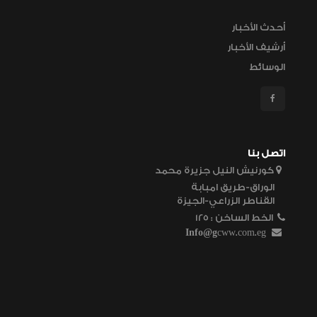
أحدث الأخبار
أرشيف الأخبار
الوسائط
اتصل بنا
كورنيش النيل جزيرة محمد
الوراق-طريق امبابة
القناطر الزراعي-الجيزة
الخط الساخن
125 :
Info@g
cww.com.eg