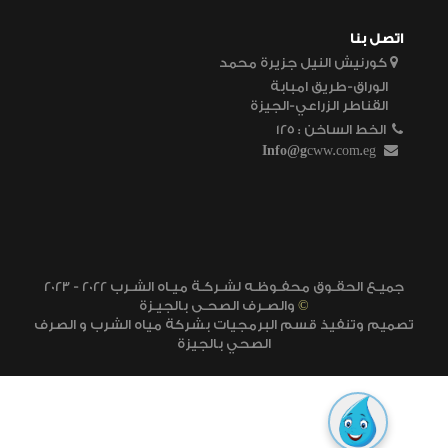
اتصل بنا
كورنيش النيل جزيرة محمد
الوراق-طريق امبابة
القناطر الزراعي-الجيزة
الخط الساخن
125 :
Info@g
cww.com.eg
2023 - 2022 جميـع الحقـوق محفـوظـه لشـركـة ميـاه الشـرب
©
والصـرف الصحـى بالجيـزة
تصميم وتنفيذ قسم البرمجيات بشركة مياه الشرب و الصرف
الصحي بالجيزة