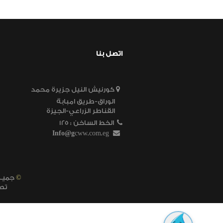
اتصل بنا
كورنيش النيل جزيرة محمد
الوراق-طريق امبابة
القناطر الزراعي-الجيزة
الخط الساخن
125 :
Info@g
cww.com.eg
©
2023 - 2022 جميـع الحقـوق محفـوظـه لشـركـة ميـاه الشـرب والصـرف الصحـى بالجيـزة
تص