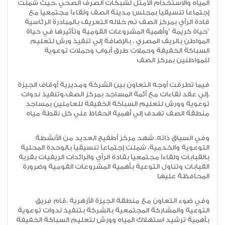
المياه والاستخدام الأمثل لشبكات الصرف الصحي ،حيث شملت
إجتماعاً تنسيقياً بمجلس مدينة الصف ولقاءاً مجتمعياً مع
قادة الرأي بمركز الصف تم خلاله التعريف بالمبادرة الرئاسية
"حياة كريمة "وأهمية المشروعات القومية وتأثيرها في حياة
المواطن بالريف المصري ، بالإضافة إلي تنفيذ ورش لتعليم
السباكة الخفيفة وحملات طرق أبواب وحملات توعوية
للمواطنين بمركز الصف
فيما تطرقت أوجه التعاون بين الشركة ومديرية أوقاف الجيزة
،إلي عقد لقاءات مع أئمة المساجد بمركز الصف،وتنفيذ ندوات
توعوية وورش لتعليم السباكة الخفيفة للعاملين بمساجد
منطقة الصف تهدف إلي أهمية الحفاظ علي كل نقطة مياه
وفي السياق ذاته، شهد مركز أطفيح العديد من الأنشطة
التوعوية والخدمية، شملت إجتماعاً تنسيقياً بالوحدة المحلية
بالقبابات ولقاءاً مجتمعياً بقادة الرأي والرائدات الريفيات بقرية
القبابات وتناول التوعية بأهمية المشروعات القومية وضرورة
المحافظة عليها
وفي ضوء التعاون مع منطقة الجيزة الأزهرية ،قام فريق
التوعية والمشاركة المجتمعية بالشركة بتنفيذ ندوات توعوية
بأهمية ترشيد استهلاك المياه وورش لتعليم السباكة الخفيفة