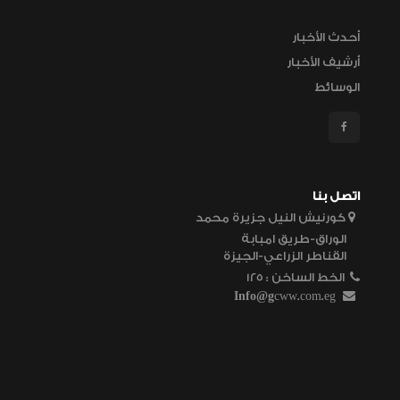
أحدث الأخبار
أرشيف الأخبار
الوسائط
اتصل بنا
كورنيش النيل جزيرة محمد
الوراق-طريق امبابة
القناطر الزراعي-الجيزة
الخط الساخن
125 :
Info@g
cww.com.eg