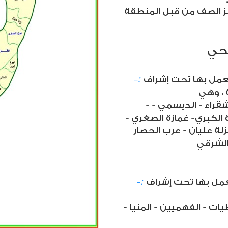
ز الصف من قبل المنطقة
حي
-:
ي العمل بها تحت إشراف
 ، وهي
- أسكر - الإخصاص - الجزيرة الشقراء - الديسمي -
ة الكبري- غمازة الصغري -
لة عليان - عرب الحصار
الشرقي
-:
 العمل بها تحت إشراف
طيات - الفهميين - المنيا -