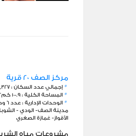
مركز الصف 20 قرية
*
إجمالي عدد السكان : 418,327 نسمة
*
المساحة الكلية : 100.9 كم2
*
الوحدات الإدارية : عدد 6 وحدات
مدينة الصف- الودي - الشوب
الأقواز- غمازة الصغري
مشروعات مياه الشرب