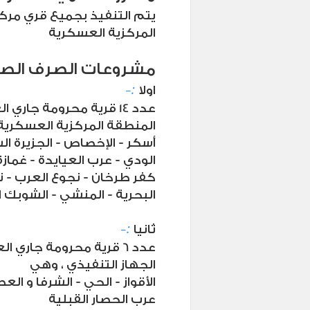
يتم التنفيذ بجميع قري مرك
المركزية العسكرية
مشروعات الصرف الص
-:
اولا
عدد 14 قرية محرومة جار
المنطقة المركزية العسكرية
الودي - عرب العيايدة - غماز
كفر طرخان - نجوع العرب - نز
البحرية - المنشي - الشوبك 
-:
ثانيا
عدد 6 قرية محرومة جاري
الجهاز التنفيذي ، وهي
الأقواز - الحي - الشرفا و الع
عرب الحصار القبلية