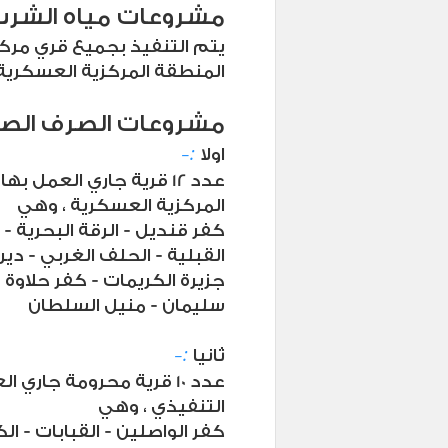
مشروعات مياه الشرب
يتم التنفيذ بجميع قري مرك
المنطقة المركزية العسكرية
مشروعات الصرف الص
-:
اولا
عدد 12 قرية جاري العمل 
المركزية العسكرية ، وهي
القبلية - الحلف الغربي - دير
جزيرة الكريمات - كفر حلاوة
سليمان - منيل السلطان
-:
ثانيا
عدد 10 قرية محرومة جاري
التنفيذي ، وهي
كفر الواصلين - القبابات - ا