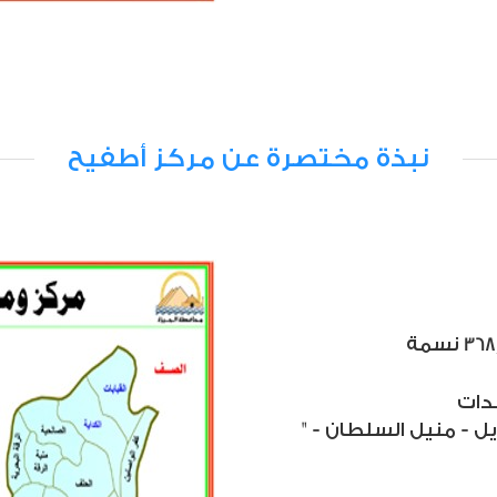
نبذة مختصرة عن مركز أطفيح
" الكداية - القبابات - كفر قنديل - منيل السلطان -