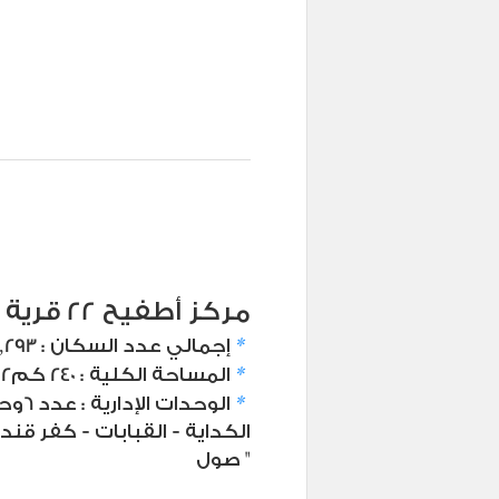
مركز أطفيح 22 قرية
*
إجمالي عدد السكان : 368,293 نسمة
*
المساحة الكلية : 240 كم2
*
الوحدات الإدارية : عدد 6وحدات
صول "