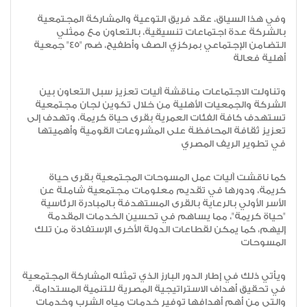
وفي هذا السياق، عقد فريق التوعية والمشاركة المجتمعية
بالشركة عدة اجتماعات تنسيقية، بالتعاون مع ممثلي
التضامن الإجتماعي بمركزي الصف وأطفيح، ضم "٤٥" جمعية
أهلية فعالة
وتناولت الاجتماعات مناقشة آليات تعزيز سبل التعاون بين
الشركة والجمعيات الأهلية من خلال تكوين لجان مجتمعية
تستهدف كافة الفئات العمرية بقرى حياة كريمة، وتهدف إلى
تعزيز ثقافة المحافظة على المشروعات القومية وأهميتها
في تطوير الريف المصري
كما ناقشت آليات عمل المسوحات المجتمعية بقرى حياة
كريمة، ودورها في تقديم معلومات مجتمعية شاملة عن
الأسر الأولي بالرعاية بالقرى المستهدفة بالمبادرة الرئاسية
"حياة كريمة"، مما يساهم في تحسين الخدمات المقدمة
إليهم، كما يمكن لقطاعات الدولة الأخرى الإستفادة من تلك
المسوحات
ويأتي ذلك في إطار الدور البارز الذي تمثله المشاركة المجتمعية
في تحقيق أهداف الاستراتيجية المصرية للتنمية المستدامة،
والتي من أهم أهدافها توفير خدمات مياه الشرب وخدمات