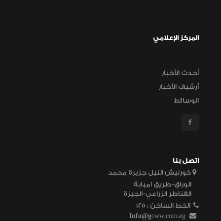
المركز الإعلامي
أحدث الأخبار
أرشيف الأخبار
الوسائط
اتصل بنا
كورنيش النيل جزيرة محمد
الوراق-طريق امبابة
القناطر الزراعي-الجيزة
الخط الساخن
125 :
Info@g
cww.com.eg