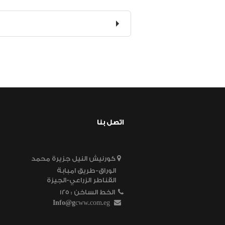
اتصل بنا
كورنيش النيل جزيرة محمد
الوراق-طريق امبابة
القناطر الزراعي-الجيزة
الخط الساخن
125 :
Info@g
cww.com.eg