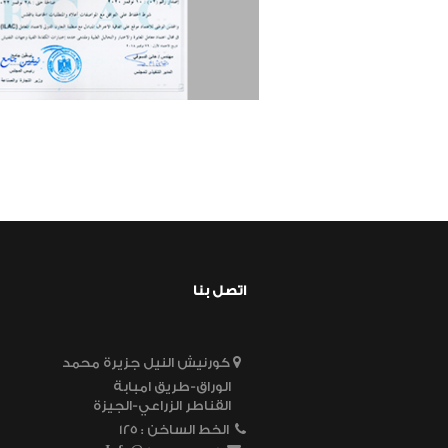
اتصل بنا
كورنيش النيل جزيرة محمد
الوراق-طريق امبابة
القناطر الزراعي-الجيزة
الخط الساخن
125 :