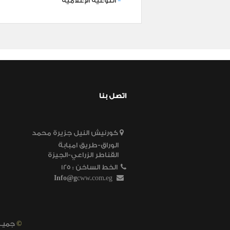
التوعية الإعلامية
اتصل بنا
كورنيش النيل جزيرة محمد
الوراق-طريق امبابة
القناطر الزراعي-الجيزة
الخط الساخن
125 :
Info@g
cww.com.eg
©
2023 - 2022 جميـع الحقـوق محفـوظـه لشـركـة ميـاه الشـرب والصـرف الصحـى بالجيـزة