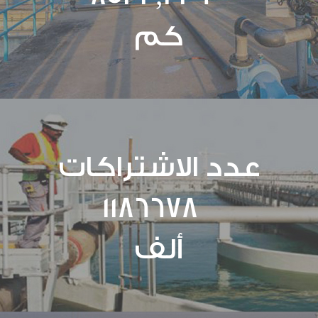
كم
عدد الاشتراكات
1186678
ألف