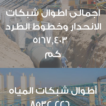
اجمالى اطوال شبكات
الانحدار وخطوط الطرد
5167,403
كم
أطوال شبكات المياه
8532,226