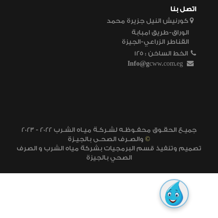
اتصل بنا
كورنيش النيل جزيرة محمد
الوراق-طريق امبابة
القناطر الزراعي-الجيزة
الخط الساخن
125 :
Info@g
cww.com.eg
2023 - 2022 جميـع الحقـوق محفـوظـه لشـركـة ميـاه الشـرب
©
والصـرف الصحـى بالجيـزة
تصميم وتنفيذ قسم البرمجيات بشركة مياه الشرب و الصرف
الصحي بالجيزة