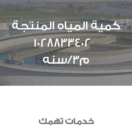
كمية المياه المنتجة
1028833402
م3/سنه
خدمات تهمك